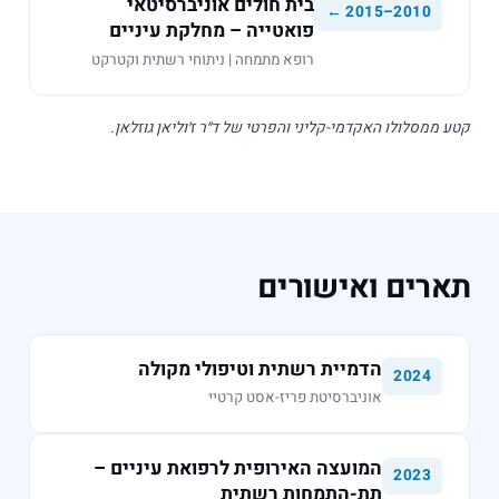
בית חולים אוניברסיטאי
2010–2015 ←
פואטייה – מחלקת עיניים
רופא מתמחה | ניתוחי רשתית וקטרקט
ממסלולו האקדמי-קליני והפרטי של ד״ר ז׳וליאן גוזלאן.
רים ואישורים
הדמיית רשתית וטיפולי מקולה
2024
אוניברסיטת פריז-אסט קרטיי
המועצה האירופית לרפואת עיניים –
2023
תת-התמחות רשתית