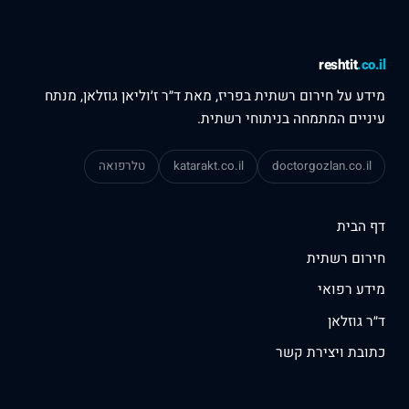
reshtit
.c
ע על חירום רשתית בפריז, מאת ד״ר ז׳וליאן גוזלאן, מנתח
יים המתמחה בניתוחי רשתית.
doctorgozlan.co.i
katarakt.co.il
טלרפואה
הבית
ום רשתית
ע רפואי
 גוזלאן
בת ויצירת קשר