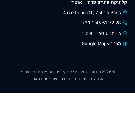
ניקת עיניים פריז – אוטיי
4 rue Donizetti, 75016 Paris
+33 1 46 51 72 28
ב׳–ה׳: 9:00 – 18:00
הצג ב-Google Maps
© 2026 חירום רשתית פריז — קליניקת עיניים פריז – אוטייי
הודעה משפטית
·
מדיניות פרטיות
·
מפת האתר
ד״ר ז׳וליאן גוזלאן
רופא עיניים