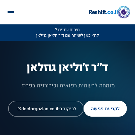
Reshtit
.co.il
חירום עיניים ?
לחץ כאן לשיחה עם ד״ר יוליאן גוזלאן
ד״ר ז׳וליאן גוזלאן
מומחה לרשתית רפואית וכירורגית בפריז.
לקביעת פגישה
לביקור ב-doctorgozlan.co.il