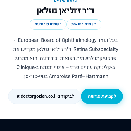
מנתח עיניים
ד״ר ז׳וליאן גוזלאן
רשתית רפואית
רשתית כירורגית
בעל תואר European Board of Ophthalmology ו-
Retina Subspecialty, ד״ר ז׳וליאן גוזלאן מקדיש את
פרקטיקתו לרשתית רפואית וכירורגית. הוא מתרגל
ב-קליניקת עיניים פריז – אוטיי ומנתח ב-Clinique
Ambroise Paré–Hartmann בנויי-סור-סן.
לקביעת פגישה
לביקור ב-doctorgozlan.co.il